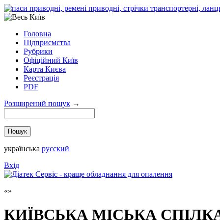
Головна
Підприємства
Рубрики
Офіційний Київ
Карта Києва
Реєстрація
PDF
Розширений пошук
→
українська
русский
Вхід
КИЇВСЬКА МІСЬКА СПІЛК