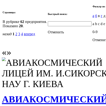
Фильтр по 
Страницы:
Быстрый поиск:
а
б
в
г
В рубрике
62
предприятия.
a b c d e
Показано
20
.
0-9
Отменить
назад
1
2
3
4
вперед
Отмени
АВИАКОСМИЧЕСКИЙ