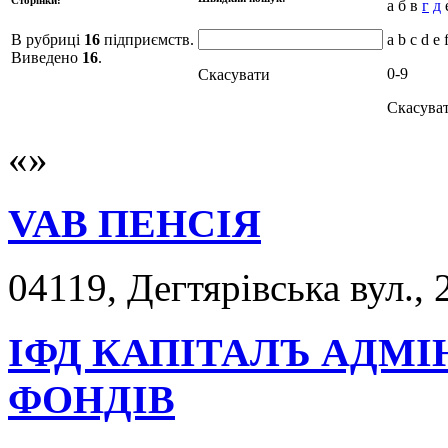
а б в
г
д
е
В рубриці
16
підприємств.
a b c d e 
Виведено
16
.
0-9
Скасувати
Скасува
VAB ПЕНСІЯ
04119, Дегтярівська вул., 
ІФД КАПІТАЛЪ АДМІ
ФОНДІВ