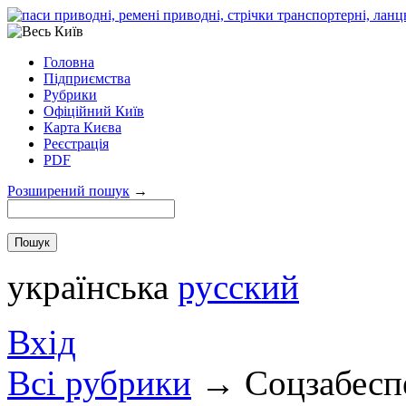
Головна
Підприємства
Рубрики
Офіційний Київ
Карта Києва
Реєстрація
PDF
Розширений пошук
→
українська
русский
Вхід
Всi рубрики
→
Соцзабеспе