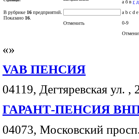
а б в
г
д
В рубрике
16
предприятий.
a b c d e
Показано
16
.
0-9
Отменить
Отмени
VAB ПЕНСИЯ
04119, Дегтяревская ул. , 
ГАРАНТ-ПЕНСИЯ ВН
04073, Московский просп. 