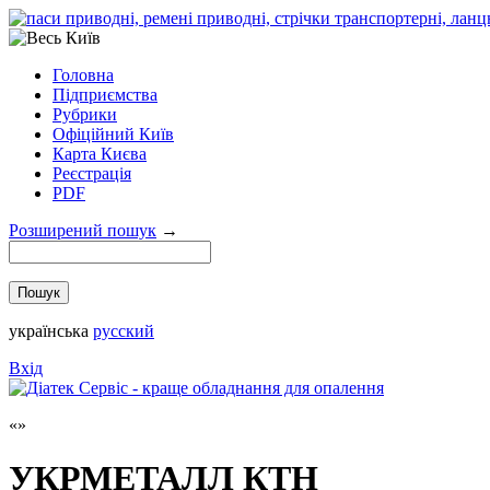
Головна
Підприємства
Рубрики
Офіційний Київ
Карта Києва
Реєстрація
PDF
Розширений пошук
→
українська
русский
Вхід
УКРМЕТАЛЛ КТН