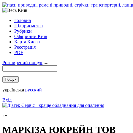
Головна
Підприємства
Рубрики
Офіційний Київ
Карта Києва
Реєстрація
PDF
Розширений пошук
→
українська
русский
Вхід
МАРКІЗА ЮКРЕЙН ТОВ