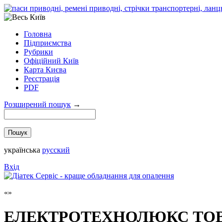
Головна
Підприємства
Рубрики
Офіційний Київ
Карта Києва
Реєстрація
PDF
Розширений пошук
→
українська
русский
Вхід
ЕЛЕКТРОТЕХНОЛЮКС ТО