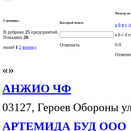
Фильтр по
Страницы:
Быстрый поиск:
а
б
в
г
д
В рубрике
25
предприятий.
a b c d e
Показано
20
.
0-9
Отменить
назад
1
2
вперед
Отмени
АНЖИО ЧФ
03127, Героев Обороны ул.
АРТЕМИДА БУД ООО