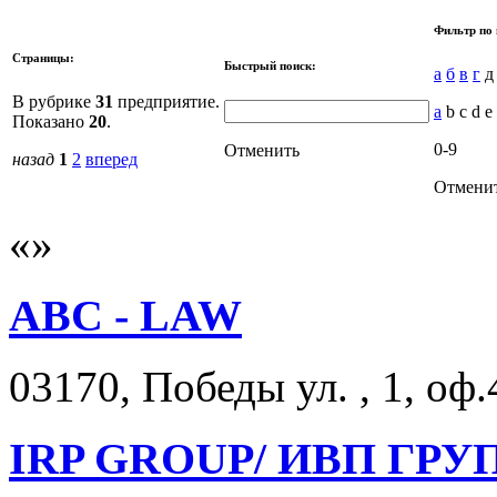
Фильтр по 
Страницы:
Быстрый поиск:
а
б
в
г
В рубрике
31
предприятие.
a
b c d e
Показано
20
.
0-9
Отменить
назад
1
2
вперед
Отмени
ABC - LAW
03170, Победы ул. , 1, оф.
IRP GROUP/ ИВП ГР