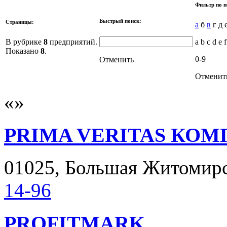
Фильтр по п
Быстрый поиск:
Страницы:
а
б
в
г д 
В рубрике
8
предприятий.
a b c d e f
Показано
8
.
0-9
Отменить
Отменит
PRIMA VERITAS КО
01025, Большая Житомирск
14-96
PROFITMARK