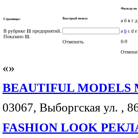
Фильтр по 
Быстрый поиск:
Страницы:
а б в г д
В рубрике
11
предприятий.
a
b
c d 
Показано
11
.
0-9
Отменить
Отмени
BEAUTIFUL MODELS
03067, Выборгская ул. , 86
FASHION LOOK РЕК