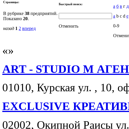
Страницы:
Быстрый поиск:
а
б
в
г
д
В рубрике
38
предприятий.
a
b c d
e
Показано
20
.
0-9
Отменить
назад
1
2
вперед
Отмени
ART - STUDIO M АГЕ
01010, Курская ул. , 10, о
EXCLUSIVE КРЕАТИ
02002, Окипной Раисы ул. 