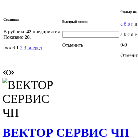
Фильтр по 
Страницы:
Быстрый поиск:
а
б
в
г
В рубрике
42
предприятия.
a b c d e 
Показано
20
.
0-9
Отменить
назад
1
2
3
вперед
Отмени
ВЕКТОР СЕРВИС ЧП