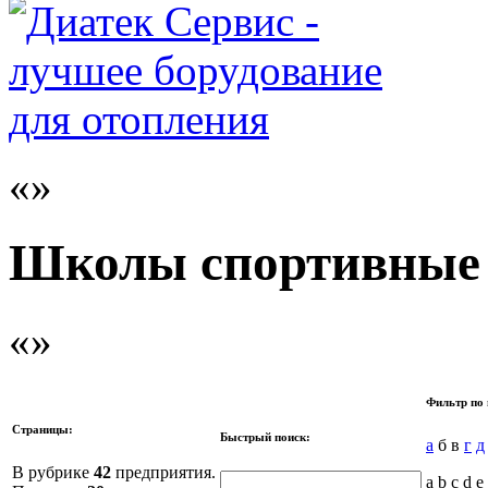
Школы спортивные
Фильтр по 
Страницы:
Быстрый поиск:
а
б в
г
д
В рубрике
42
предприятия.
a b c d e 