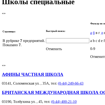
Школы специальные
Фильтр по п
Быстрый поиск:
Страницы:
а
б
в г
д
е
В рубрике
7
предприятий.
a b c d e f
Показано
7
.
0-9
Отменить
Отменит
АФИНЫ ЧАСТНАЯ ШКОЛА
03141, Соломенская ул. , 35А, тел:
(0-44) 249-66-43
БРИТАНСКАЯ МЕЖДУНАРОДНАЯ ШКОЛА О
03190, Толбухина ул. , 45, тел:
(0-44) 400-21-10