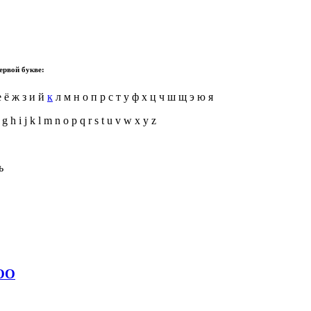
ервой букве:
 ё ж з и й
к
л м н о п р с т у ф х ц ч ш щ э ю я
 g h i j k l m n o p q r s t u v w x y z
ь
ОО