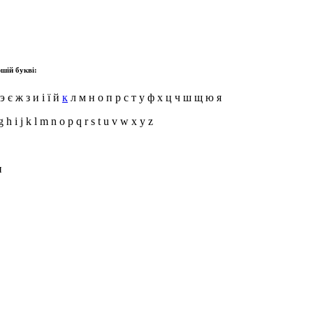
шій букві:
э є ж з и і ї й
к
л м н о п р с т у ф х ц ч ш щ ю я
g h i j k l m n o p q r s t u v w x y z
и