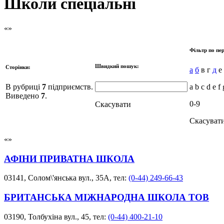
Школи спеціальні
Фільтр по пер
Швидкий пошук:
Сторінки:
а
б
в г
д
е 
В рубриці
7
підприємств.
a b c d e f 
Виведено
7
.
0-9
Скасувати
Скасуват
АФІНИ ПРИВАТНА ШКОЛА
03141, Солом\'янська вул., 35А, тел:
(0-44) 249-66-43
БРИТАНСЬКА МІЖНАРОДНА ШКОЛА ТОВ
03190, Толбухіна вул., 45, тел:
(0-44) 400-21-10