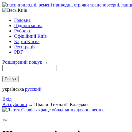
Головна
Підприємства
Рубрики
Офіційний Київ
Карта Києва
Реєстрація
PDF
Розширений пошук
→
українська
русский
Вхід
Всi рубрики
→
Школи. Гимназії. Коледжи