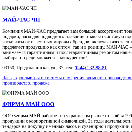
МАЙ-ЧАС ЧП
Компания МАЙ-ЧАС предлагает вам большой ассортимент товар
подарки, часы для подводного плавания и заказать оптовую п
часы; часы от известных мировых брендов, включая качествен
предлагает продукцию как оптом, так и в розницу. МАИ-ЧАС –
занимаемся гарантийным и послегарантийным ремонтом наше
выбирают среди множества конкурентов!
03150, Предславинская ул., 37, тел:
(0-44) 232-88-81
Часы, хронометры и системы измерения времени: производство
производство, продажа
ФИРМА МАЙ ООО
ООО Фирма МАЙ работает на украинском рынке с октября 1993
продукции с корпоративной символикой. За годы деятельност
тендеров на покупку именных часов и сувенирной продукции 
внедрением инновационных технологий производства и коммерч