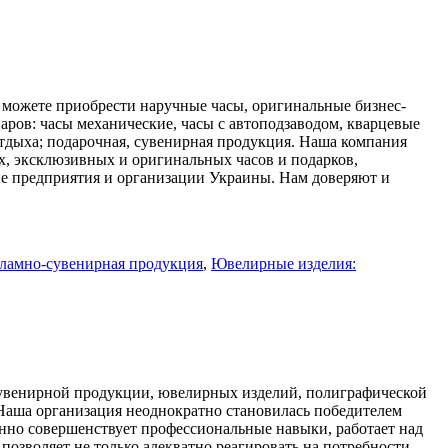
 можете приобрести наручные часы, оригинальные бизнес-
аров: часы механические, часы с автоподзаводом, кварцевые
отдыха; подарочная, сувенирная продукция. Наша компания
х, эксклюзивных и оригинальных часов и подарков,
 предприятия и организации Украины. Нам доверяют и
ламно-сувенирная продукция
,
Ювелирные изделия:
сувенирной продукции, ювелирных изделий, полиграфической
Наша организация неоднократно становилась победителем
нно совершенствует профессиональные навыки, работает над
озволяет не только адекватно реагировать на потребности