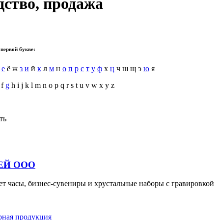
ство, продажа
 первой букве:
е
ё ж
з
и
й
к
л
м
н
о
п
р
с
т
у
ф
х
ц
ч ш щ э
ю
я
 f
g
h i j k l m n o p q r s t u v w x y z
ть
ЕЙ ООО
ы, бизнес-сувениры и хрустальные наборы с гравировкой
рная продукция