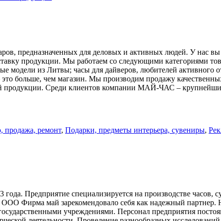
ов, предназначенных для деловых и активных людей. У нас вы
оставку продукции. Мы работаем со следующими категориями тов
ные модели из Литвы; часы для дайверов, любителей активного 
 это больше, чем магазин. Мы производим продажу качественны
й продукции. Среди клиентов компании МАЙ-ЧАС – крупнейшие
, продажа, ремонт
,
Подарки, предметы интерьера, сувениры
,
Рек
 года. Предприятие специализируется на производстве часов, 
и ООО Фирма май зарекомендовало себя как надежный партнер. 
государственными учреждениями. Персонал предприятия постоя
еской деятельности. Проведение разнообразных исследований п