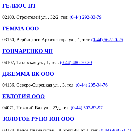
ГЕЛИОС ПТ
02100, Строителей ул. , 32/2, тел:
(0-44) 292-33-79
ГЕММА ООО
03150, Вербицкого Архитектора ул. , 1, тел:
(0-44) 562-20-25
ГОНЧАРЕНКО ЧП
04107, Татарская ул. , 1, тел:
(0-44) 486-70-30
ДЖЕММА ВК ООО
04136, Северо-Сырецкая ул. , 3, тел:
(0-44) 205-34-76
ЕВЛОГИЯ ООО
04071, Нижний Вал ул. , 23д, тел:
(0-44) 502-83-97
ЗОЛОТОЕ РУНО ЮП ООО
03124, Лепсе Ивана бульв. , 8, корп.48, эт.3, тел:
(0-44) 408-63-7