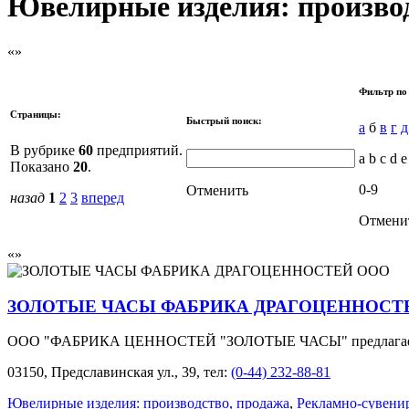
Ювелирные изделия: производ
Фильтр по
Страницы:
Быстрый поиск:
а
б
в
г
д
В рубрике
60
предприятий.
a b c d e
Показано
20
.
0-9
Отменить
назад
1
2
3
вперед
Отмени
ЗОЛОТЫЕ ЧАСЫ ФАБРИКА ДРАГОЦЕННОСТ
ООО "ФАБРИКА ЦЕННОСТЕЙ "ЗОЛОТЫЕ ЧАСЫ" предлагает час
03150, Предславинская ул., 39, тел:
(0-44) 232-88-81
Ювелирные изделия: производство, продажа
,
Рекламно-сувени