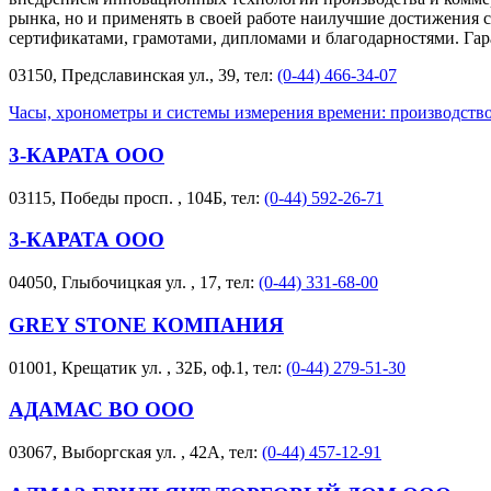
рынка, но и применять в своей работе наилучшие достижения
сертификатами, грамотами, дипломами и благодарностями. Гара
03150, Предславинская ул., 39, тел:
(0-44) 466-34-07
Часы, хронометры и системы измерения времени: производство
3-КАРАТА ООО
03115, Победы просп. , 104Б, тел:
(0-44) 592-26-71
3-КАРАТА ООО
04050, Глыбочицкая ул. , 17, тел:
(0-44) 331-68-00
GREY STONE КОМПАНИЯ
01001, Крещатик ул. , 32Б, оф.1, тел:
(0-44) 279-51-30
АДАМАС ВО ООО
03067, Выборгская ул. , 42А, тел:
(0-44) 457-12-91