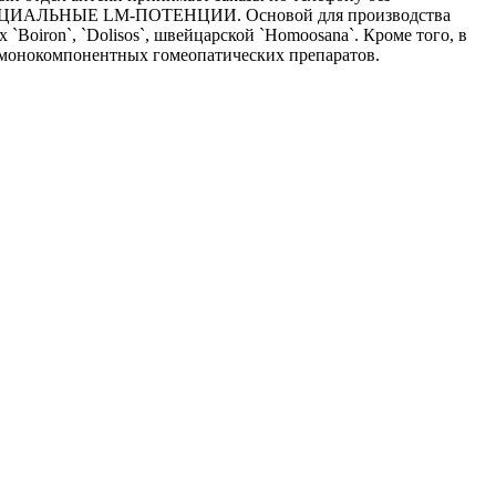
АЛЬНЫЕ LM-ПОТЕНЦИИ. Основой для производства
Boiron`, `Dolisos`, швейцарской `Homoosana`. Кроме того, в
 монокомпонентных гомеопатических препаратов.