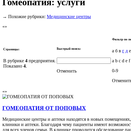
Гомеопатия: услуги
→
Похожие рубрики:
Медицинские центры
Фильтр по п
Быстрый поиск:
Страницы:
а б в
г
д
е
В рубрике
4
предприятия.
a b c d e f
Показано
4
.
0-9
Отменить
Отменит
ГОМЕОПАТИЯ ОТ ПОПОВЫХ
Медицинские центры и аптеки находятся в новых помещениях
клиники и аптеки. Благодаря чему пациенты имеют возможност
для всех членов семьи. В клинике проводится обследование п