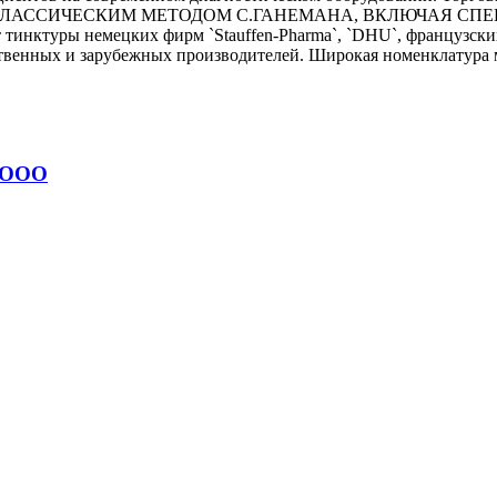
Я КЛАССИЧЕСКИМ МЕТОДОМ С.ГАНЕМАНА, ВКЛЮЧАЯ СПЕЦИ
тинктуры немецких фирм `Stauffen-Pharma`, `DHU`, французских `
ственных и зарубежных производителей. Широкая номенклатура
 ООО