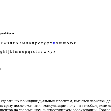
ервой букве:
 ё ж з и й к л м н о п р с т у ф х
ц
ч ш щ э ю я
 g h i j k l m n o p q r s t u v w x y z
ь
, сделанных по индивидуальным проектам, имеются парковки д
ь сразу после окончания консультации получить необходимые ле
ациентов на современном диагностическом оборудовании. Торгов