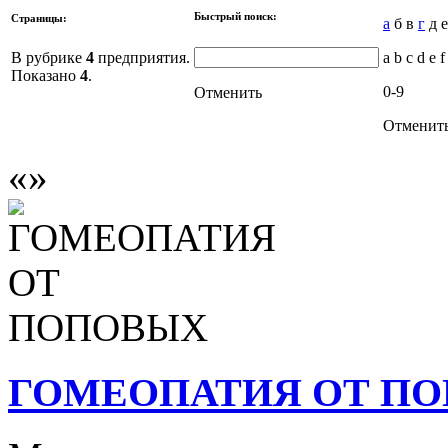
Быстрый поиск:
Страницы:
а
б в
г
д е
В рубрике
4
предприятия.
a b c d e f
Показано
4
.
0-9
Отменить
Отменит
ГОМЕОПАТИЯ ОТ П