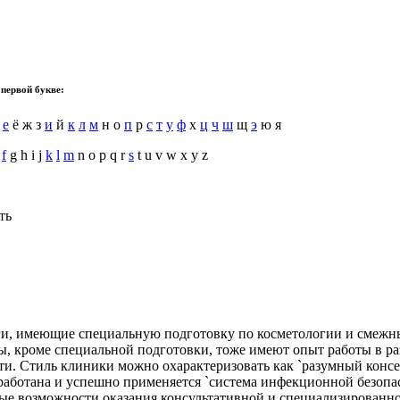
 первой букве:
е
ё ж з
и
й
к
л
м
н о
п
р
с
т
у
ф
х
ц
ч
ш
щ
э
ю я
e
f
g h i j
k
l
m
n o p q r
s
t u v w x y z
ть
 имеющие специальную подготовку по косметологии и смежны
, кроме специальной подготовки, тоже имеют опыт работы в ра
и. Стиль клиники можно охарактеризовать как `разумный консер
работана и успешно применяется `система инфекционной безопас
ые возможности оказания консультативной и специализированн