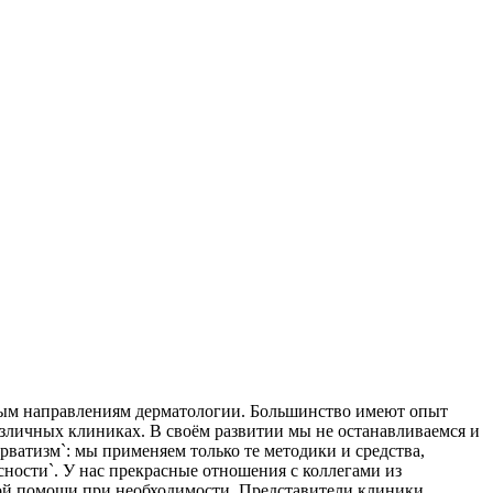
м направлениям дерматологии. Большинство имеют опыт
зличных клиниках. В своём развитии мы не останавливаемся и
ватизм`: мы применяем только те методики и средства,
ности`. У нас прекрасные отношения с коллегами из
ой помощи при необходимости. Представители клиники