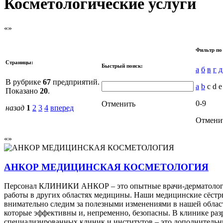
Косметологические услуги
Фильтр по
Страницы:
Быстрый поиск:
а
б
в
г
д
В рубрике
67
предприятий.
a
b
c d 
Показано
20
.
0-9
Отменить
назад
1
2
3
4
вперед
Отмени
АНКОР МЕДИЦИНСКАЯ КОСМЕТОЛОГИЯ
Персонал КЛИНИКИ АНКОР – это опытные врачи-дерматологи,
работы в других областях медицины. Наши медицинские сёстры
внимательно следим за полезными изменениями в нашей област
которые эффективны и, непременно, безопасны. В клинике раз
специализированных клиник и институтов – это дополнительн