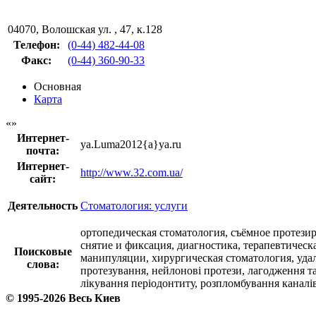
04070
,
Волошская ул. , 47, к.128
Телефон:
(0-44) 482-44-08
Факс
:
(0-44) 360-90-33
Основная
Карта
Интернет-
ya.Luma2012{a}ya.ru
почта:
Интернет-
http://www.32.com.ua/
сайт:
Деятельность
Стоматология: услуги
ортопедическая стоматология, съёмное протези
снятие и фиксация, диагностика, терапевтическ
Поисковые
манипуляции, хирургическая стоматология, удал
слова:
протезування, нейлонові протези, лагодження та 
лікування періодонтиту, розпломбування каналів, 
© 1995-2026 Весь Киев