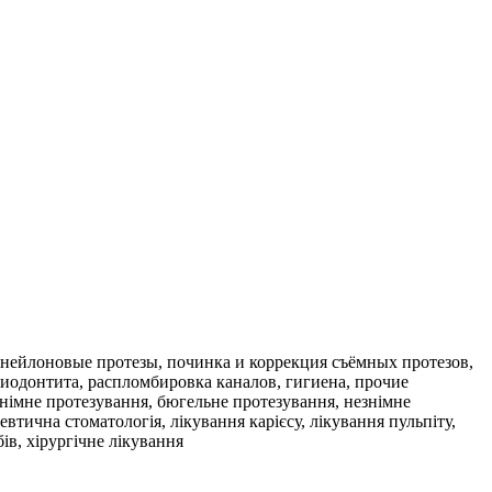
 нейлоновые протезы, починка и коррекция съёмных протезов,
риодонтита, распломбировка каналов, гигиена, прочие
знімне протезування, бюгельне протезування, незнімне
евтична стоматологія, лікування карієсу, лікування пульпіту,
бів, хірургічне лікування