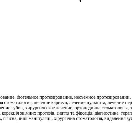
рование, бюгельное протезирование, несъёмное протезировании,
ая стоматология, лечение кариеса, лечение пульпита, лечение пе
ение зубов, хирургическое лечение, ортопедична стоматологія, 
корекція знімних протезів, зняття та фіксація, діагностика, терап
гігієна, інші маніпуляції, хірургічна стоматологія, видалення зу