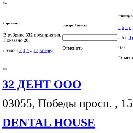
Фильтр п
Страницы:
Быстрый поиск:
а
б
в
г
В рубрике
332
предприятия.
a b c
d
Показано
20
.
0-9
Отменить
назад
1
2
3
4
..
17
вперед
Отмен
32 ДЕНТ ООО
03055, Победы просп. , 15
DENTAL HOUSE