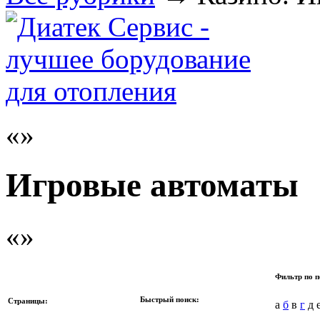
Игровые автоматы
Фильтр по п
Быстрый поиск:
Страницы:
а
б
в
г
д е