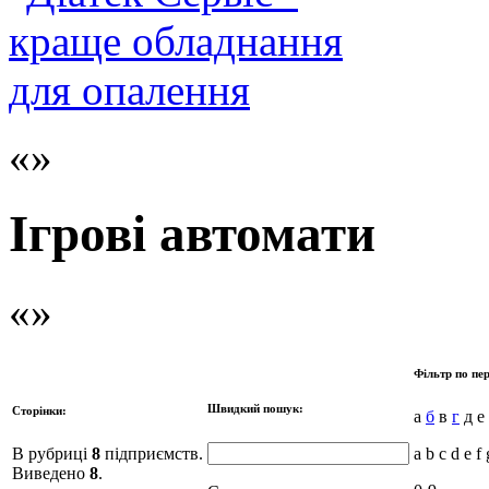
Ігрові автомати
Фільтр по пер
Швидкий пошук:
Сторінки:
а
б
в
г
д е 
В рубриці
8
підприємств.
a b c d e f 
Виведено
8
.