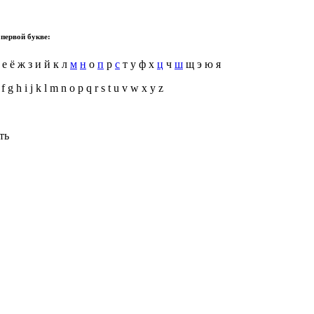
 первой букве:
 е ё ж з и й к л
м
н
о
п
р
с
т у ф х
ц
ч
ш
щ э ю я
 f g h i j k l m n o p q r s t u v w x y z
ть