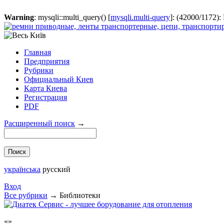
Warning
: mysqli::multi_query() [
mysqli.multi-query
]: (42000/1172):
Главная
Предприятия
Рубрики
Официальный Киев
Карта Киева
Регистрация
PDF
Расширенный поиск
→
українська
русский
Вход
Все рубрики
→
Библиотеки