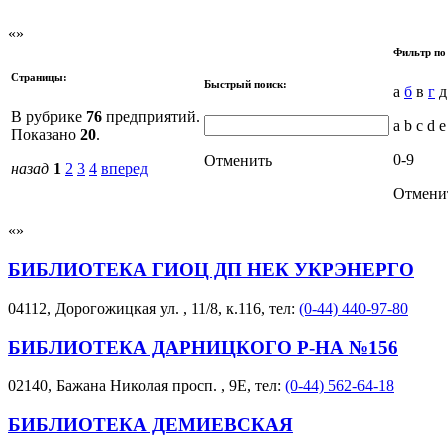
Фильтр по
Страницы:
Быстрый поиск:
а
б
в
г
д
В рубрике
76
предприятий.
a b c d e
Показано
20
.
0-9
Отменить
назад
1
2
3
4
вперед
Отмени
БИБЛИОТЕКА ГИОЦ ДП НЕК УКРЭНЕРГО
04112, Дорогожицкая ул. , 11/8, к.116, тел:
(0-44) 440-97-80
БИБЛИОТЕКА ДАРНИЦКОГО Р-НА №156
02140, Бажана Николая просп. , 9Е, тел:
(0-44) 562-64-18
БИБЛИОТЕКА ДЕМИЕВСКАЯ