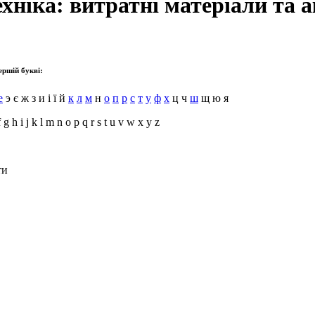
хніка: витратні матеріали та 
ершій букві:
е
э є ж з и і ї й
к
л
м
н
о
п
р
с
т
у
ф
х
ц ч
ш
щ ю я
 g h i j k l m n o p q r s t u v w x y z
ти