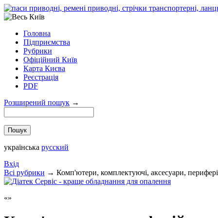
Головна
Підприємства
Рубрики
Офіційний Київ
Карта Києва
Реєстрація
PDF
Розширений пошук
→
українська
русский
Вхід
Всi рубрики
→
Комп'ютери, комплектуючі, аксесуари, перифері