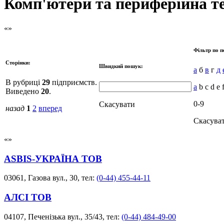
Комп'ютери та периферійна те
Фільтр по п
Сторінки:
Швидкий пошук:
а
б
в
г
д
В рубриці
29
підприємств.
a
b c d e f
Виведено
20
.
0-9
Скасувати
назад
1
2
вперед
Скасува
ASBIS-УКРАЇНА ТОВ
03061, Газова вул., 30, тел:
(0-44) 455-44-11
АЛСІ ТОВ
04107, Печенізька вул., 35/43, тел:
(0-44) 484-49-00