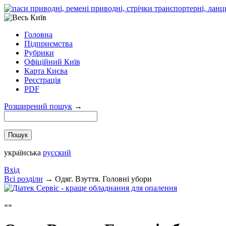
Головна
Підприємства
Рубрики
Офіційний Київ
Карта Києва
Реєстрація
PDF
Розширений пошук
→
українська
русский
Вхід
Всі розділи
→
Одяг. Взуття. Головні убори