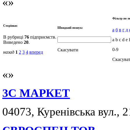
Фільтр по п
Сторінки:
Швидкий пошук:
а
б
в
г
д
В рубриці
76
підприємств.
a b c d e 
Виведено
20
.
0-9
Скасувати
назад
1
2
3
4
вперед
Скасува
3С МАРКЕТ
04073, Куренівська вул., 2