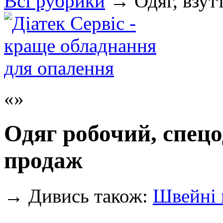
Всi рубрики
→
Одяг, взут
Одяг робочий, спецо
продаж
→
Дивись також:
Швейні 