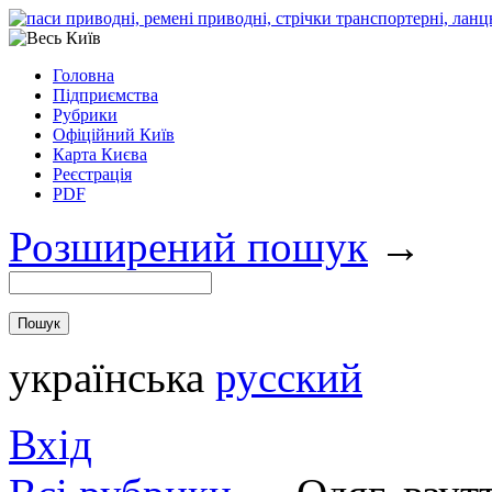
Головна
Підприємства
Рубрики
Офіційний Київ
Карта Києва
Реєстрація
PDF
Розширений пошук
→
українська
русский
Вхід