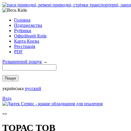
Головна
Підприємства
Рубрики
Офіційний Київ
Карта Києва
Реєстрація
PDF
Розширений пошук
→
українська
русский
Вхід
ТОРАС ТОВ