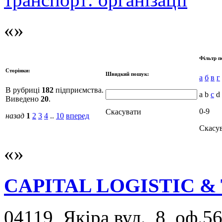
Фільтр п
Сторінки:
Швидкий пошук:
а
б
в
г
В рубриці
182
підприємства.
a b
c
d 
Виведено
20
.
0-9
Скасувати
назад
1
2
3
4
..
10
вперед
Скасу
CАPITAL LOGISTIC 
04119, Якіра вул., 8, оф.56