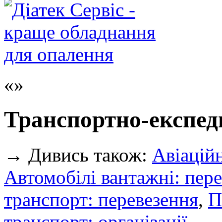
Транспортно-експед
→
Дивись також:
Авіаційн
Автомобілі вантажні: пер
транспорт: перевезення
,
П
транспорт: організації