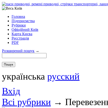
Головна
Підприємства
Рубрики
Офіційний Київ
Карта Києва
Реєстрація
PDF
Розширений пошук
→
українська
русский
Вхід
Всi рубрики
→
Перевезенн