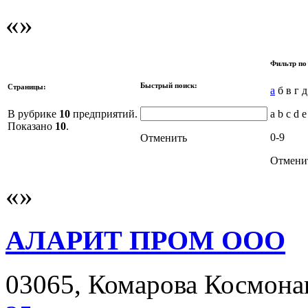
Фильтр по
Быстрый поиск:
Страницы:
а
б в г д
В рубрике
10
предприятий.
a b c d e
Показано
10
.
0-9
Отменить
Отмени
АЛАРИТ ПРОМ ООО
03065, Комарова Космонавт