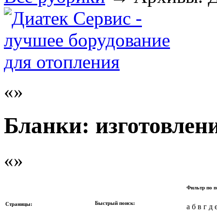
Бланки: изготовлен
Фильтр по п
Быстрый поиск:
Страницы:
а б в г д 