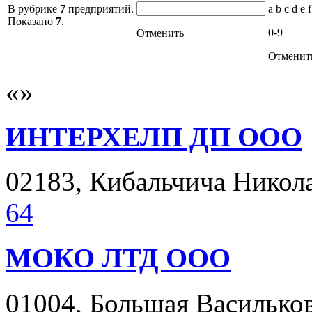
В рубрике
7
предприятий.
a b c d e f
Показано
7
.
0-9
Отменить
Отменит
ИНТЕРХЕЛП ДП ООО
02183, Кибальчича Николая
64
МОКО ЛТД ООО
01004, Большая Васильков