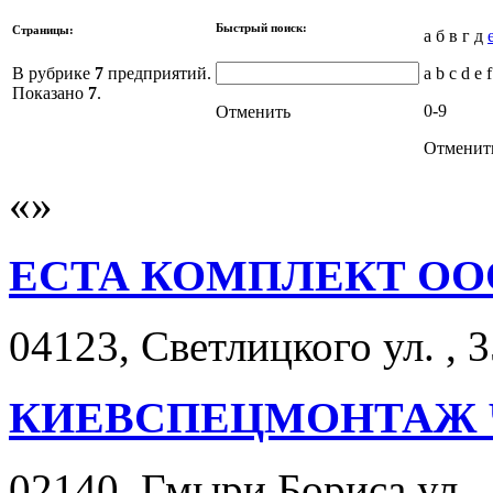
Быстрый поиск:
Страницы:
а б в г д
В рубрике
7
предприятий.
a b c d e f
Показано
7
.
0-9
Отменить
Отменит
ЕСТА КОМПЛЕКТ ОО
04123, Светлицкого ул. , 3
КИЕВСПЕЦМОНТАЖ 
02140, Гмыри Бориса ул. ,