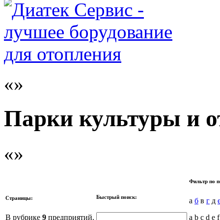
Парки культуры и 
Фильтр по п
Быстрый поиск:
Страницы:
а
б
в
г
д
В рубрике
9
предприятий.
a b c d e f