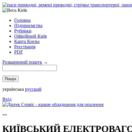
Головна
Підприємства
Рубрики
Офіційний Київ
Карта Києва
Реєстрація
PDF
Розширений пошук
→
українська
русский
Вхід
КИЇВСЬКИЙ ЕЛЕКТРОВАГ