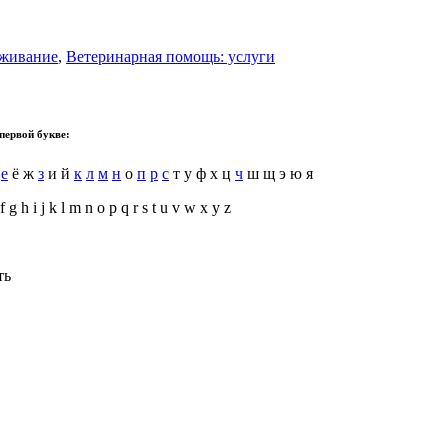
уживание
,
Ветеринарная помощь: услуги
первой букве:
д
е
ё ж
з
и й
к
л
м
н
о
п
р
с
т у ф х ц
ч
ш щ э ю я
f g h i j k l m n o p q r s t u v w x y z
ть