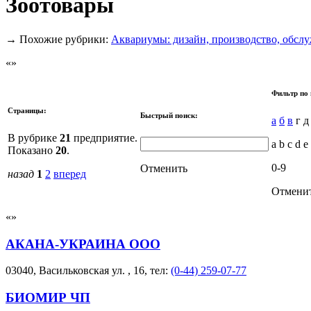
Зоотовары
→
Похожие рубрики:
Аквариумы: дизайн, производство, обсл
Фильтр по 
Страницы:
Быстрый поиск:
а
б
в
г 
В рубрике
21
предприятие.
a b c d e 
Показано
20
.
0-9
Отменить
назад
1
2
вперед
Отмени
АКАНА-УКРАИНА ООО
03040, Васильковская ул. , 16, тел:
(0-44) 259-07-77
БИОМИР ЧП