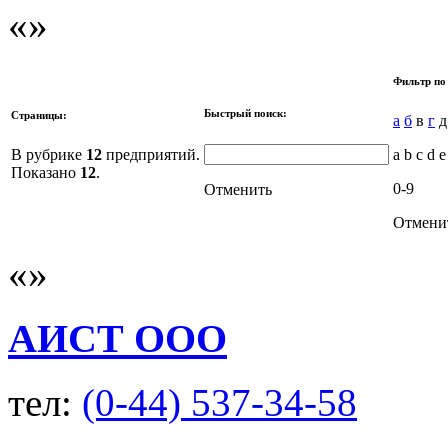
Фильтр по
Быстрый поиск:
Страницы:
а
б
в
г
д
В рубрике
12
предприятий.
a b c d e
Показано
12
.
0-9
Отменить
Отмени
АИСТ ООО
тел:
(0-44) 537-34-58