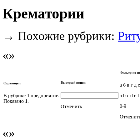
Крематории
→
Похожие рубрики:
Рит
Фильтр по п
Быстрый поиск:
Страницы:
а б в г д 
В рубрике
1
предприятие.
a b c d e f
Показано
1
.
0-9
Отменить
Отменит