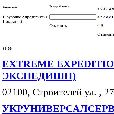
Быстрый поиск:
Страницы:
а б в г д 
В рубрике
2
предприятия.
a b c d
e
f 
Показано
2
.
0-9
Отменить
Отменит
EXTREME EXPEDITIO
ЭКСПЕДИШН)
02100, Строителей ул. , 27
УКРУНИВЕРСАЛСЕР