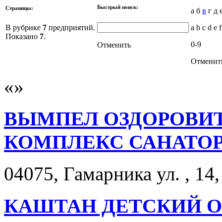
Быстрый поиск:
Страницы:
а б
в
г д 
В рубрике
7
предприятий.
a b c d e f
Показано
7
.
0-9
Отменить
Отменит
ВЫМПЕЛ ОЗДОРОВИ
КОМПЛЕКС САНАТО
04075, Гамарника ул. , 14,
КАШТАН ДЕТСКИЙ 