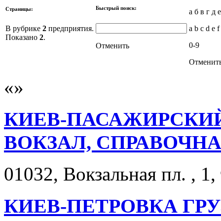
Быстрый поиск:
Страницы:
а б в г д 
В рубрике
2
предприятия.
a b c d e f
Показано
2
.
0-9
Отменить
Отменит
КИЕВ-ПАСАЖИРСКИ
ВОКЗАЛ, СПРАВОЧН
01032, Вокзальная пл. , 1,
КИЕВ-ПЕТРОВКА ГР