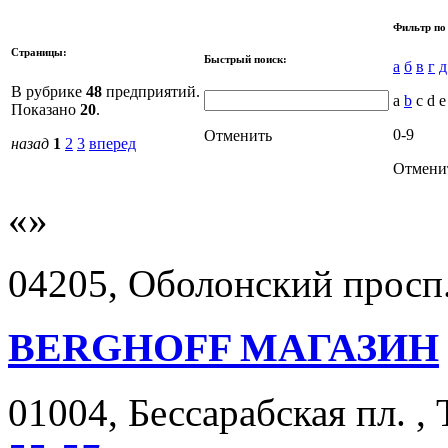
Фильтр по
Страницы:
Быстрый поиск:
а
б
в
г
д
В рубрике
48
предприятий.
a
b
c d e 
Показано
20
.
0-9
Отменить
назад
1
2
3
вперед
Отмени
04205, Оболонский просп.
BERGHOFF МАГАЗИН
01004, Бессарабская пл. ,