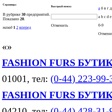
Страницы:
Быстрый поиск:
а
б в г 
В рубрике
30
предприятий.
a b c d 
Показано
20
.
0-9
Отменить
назад
1
2
вперед
Отмени
FASHION FURS БУТИ
01001, тел:
(0-44) 223-99-
FASHION FURS БУТИ
04210, тел:
(0-44) 428-31-