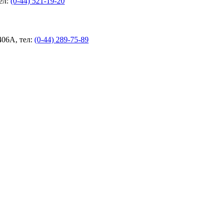
ел:
(0-44) 521-19-20
406А, тел:
(0-44) 289-75-89