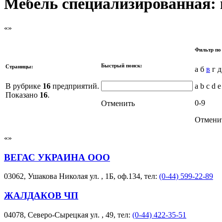
Мебель специализированная: 
Фильтр по
Быстрый поиск:
Страницы:
а б
в
г д
В рубрике
16
предприятий.
a b c d e
Показано
16
.
0-9
Отменить
Отмени
ВЕГАС УКРАИНА ООО
03062, Ушакова Николая ул. , 1Б, оф.134, тел:
(0-44) 599-22-89
ЖАЛДАКОВ ЧП
04078, Северо-Сырецкая ул. , 49, тел:
(0-44) 422-35-51