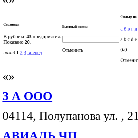
Фильтр по 
Страницы:
Быстрый поиск:
а
б
в
г
д
В рубрике
43
предприятия.
a b c d e 
Показано
20
.
0-9
Отменить
назад
1
2
3
вперед
Отмени
3 А ООО
04114, Полупанова ул. , 21
АВИАЛЬ ЧП