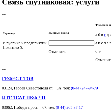
Связь спутниковая: услуги
Фильтр по п
Быстрый поиск:
Страницы:
а б в
г
д е
В рубрике
5
предприятий.
a b c d e f
Показано
5
.
0-9
Отменить
Отменит
ГЕФЕСТ ТОВ
03124, Героев Севастополя ул. , 3А, тел:
(0-44) 247-94-79
ИТЕЛСАТ ПКФ ЧП
03062, Победы просп. , 67, тел:
(0-44) 205-37-17