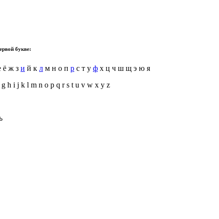
ервой букве:
 ё ж з
и
й к
л
м н о п
р
с т у
ф
х ц ч ш щ э ю я
 g h i j k l m n o p q r s t u v w x y z
ь