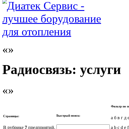
Радиосвязь: услуги
Фильтр по п
Быстрый поиск:
Страницы:
а б в г д 
В рубрике
7
предприятий.
a b c d e f