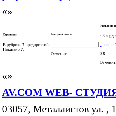
Фильтр по п
Быстрый поиск:
Страницы:
а б в
г
д е
В рубрике
7
предприятий.
a
b c d e f
Показано
7
.
0-9
Отменить
Отменит
AV.COM WEB- СТУДИ
03057, Металлистов ул. , 1