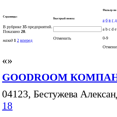
Фильтр по
Страницы:
Быстрый поиск:
а
б
в
г
д
В рубрике
35
предприятий.
a b c d e
Показано
20
.
0-9
Отменить
назад
1
2
вперед
Отмени
GOODROOM КОМПА
04123, Бестужева Александ
18