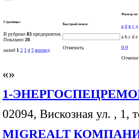
Фильтр по 
Страницы:
Быстрый поиск:
а
б
в
г
д
В рубрике
83
предприятия.
a b c d e 
Показано
20
.
0-9
Отменить
назад
1
2
3
4
5
вперед
Отмени
1-ЭНЕРГОСПЕЦРЕМО
02094, Вискозная ул. , 1, 
MIGREALT КОМПАН